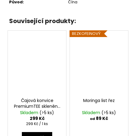
Původ
:
Čína
Související produkty:
BEZKOFEINOVÝ
Čajová konvice
Moringa list řez
PremiumTEE skleněná
280 ml
Skladem
(>5 ks)
Skladem
(>5 ks)
299 Kč
89 Kč
od
Měrná
299 Kč / 1 ks
cena: