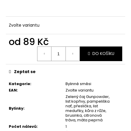
č
u
j
e
Zvolte variantu
m
e
od
89 Kč
Měrná
MATCHA
DO KOŠÍKU
cena:
METLIČKA
299
Kč
Zeptat se
Kategorie
:
Bylinné směsi
EAN
:
Zvolte variantu
Zelený čaj Gunpowder,
list kopřivy, pampeliška
nať, přeslička, list
Bylinky
:
meduňky, kůra z růže,
brusinka, citronová
tráva, máta peprná
Počet nálevů
:
1