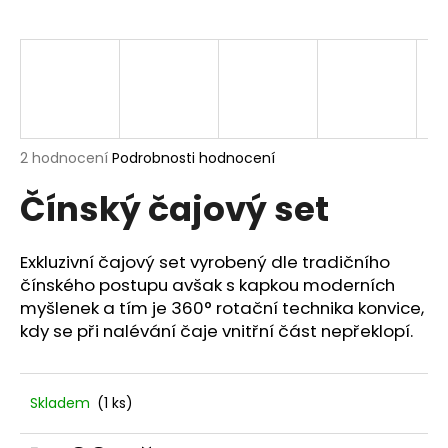
a
j
í
t
?
Průměrné
2 hodnocení
Podrobnosti hodnocení
hodnocení
Čínský čajový set
produktu
je
HLEDAT
5,0
z
Exkluzivní čajový set vyrobený dle tradičního
5
čínského postupu avšak s kapkou moderních
hvězdiček.
myšlenek a tím je 360° rotační technika konvice,
D
kdy se při nalévání čaje vnitřní část nepřeklopí.
o
p
o
Skladem
(1 ks)
r
u