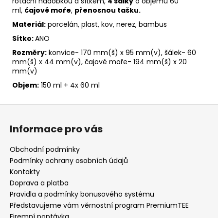
rotační nádobkou a sítkem,
4 šálky
o objemu 60
ml,
čajové moře
,
přenosnou tašku.
Materiál:
porcelán, plast, kov, nerez, bambus
Sítko:
ANO
Rozměry:
konvice- 170 mm(š) x 95 mm(v), šálek- 60
mm(š) x 44 mm(v), čajové moře- 194 mm(š) x 20
mm(v)
Objem:
150 ml + 4x 60 ml
Z
á
Informace pro vás
p
a
Obchodní podmínky
t
Podmínky ochrany osobních údajů
í
Kontakty
Doprava a platba
Pravidla a podmínky bonusového systému
Představujeme vám věrnostní program PremiumTEE
Firemní poptávka