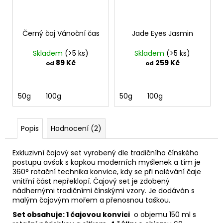
Černý čaj Vánoční čas
Jade Eyes Jasmin
Skladem
(>5 ks)
Skladem
(>5 ks)
89 Kč
259 Kč
od
od
50g
100g
50g
100g
Popis
Hodnocení (2)
Exkluzivní čajový set vyrobený dle tradičního čínského
postupu avšak s kapkou moderních myšlenek a tím je
360° rotační technika konvice, kdy se při nalévání čaje
vnitřní část nepřeklopí. Čajový set je zdobený
nádhernými tradičními čínskými vzory. Je dodáván s
malým čajovým mořem a přenosnou taškou.
Set obsahuje: 1 čajovou konvici
o objemu 150 ml s