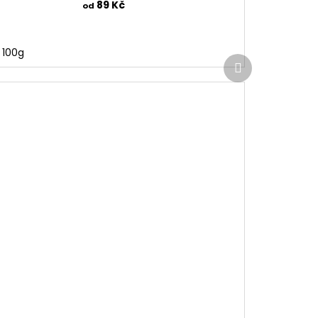
89 Kč
od
100g
Další
produkt