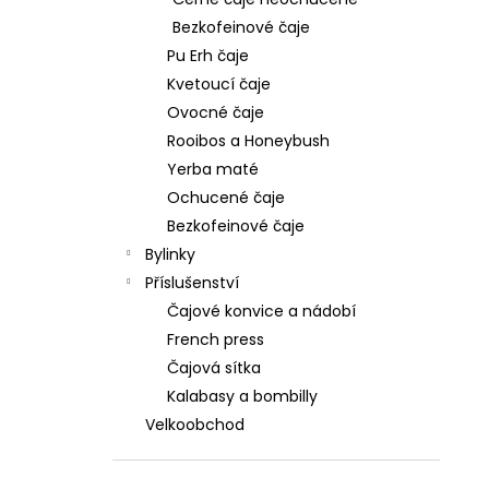
299 Kč
l
Bezkofeinové čaje
Pu Erh čaje
Kvetoucí čaje
Ovocné čaje
Rooibos a Honeybush
Yerba maté
Ochucené čaje
Bezkofeinové čaje
Bylinky
Příslušenství
Čajové konvice a nádobí
French press
Čajová sítka
Kalabasy a bombilly
Velkoobchod