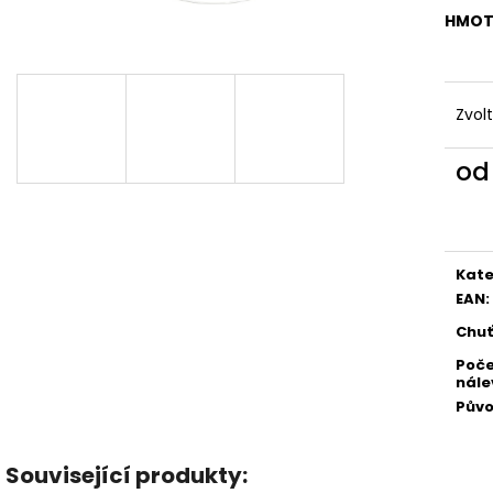
399 Kč
299 Kč
HMOT
Zvol
o
Měr
cena
Kate
EAN
:
Chuť
Poč
nále
Pův
Související produkty: