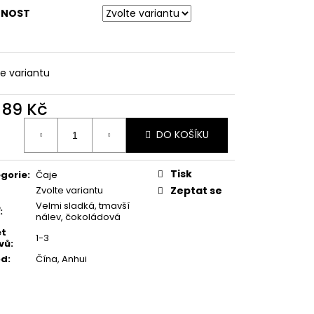
NOST
te variantu
d
89 Kč
ná
DO KOŠÍKU
:
Tisk
gorie
:
Čaje
Zvolte variantu
Zeptat se
Velmi sladká, tmavší
:
nálev, čokoládová
et
1-3
vů
:
od
:
Čína, Anhui