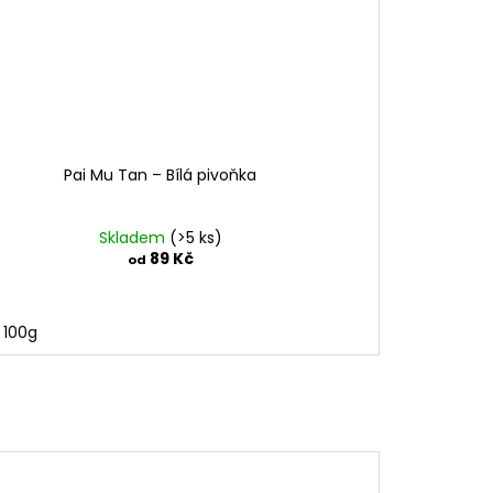
Pai Mu Tan – Bílá pivoňka
Skladem
(>5 ks)
89 Kč
od
100g