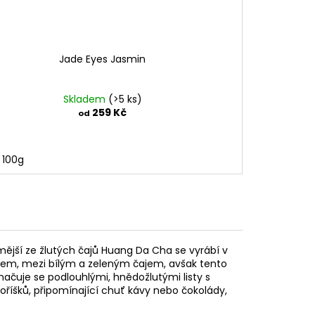
Jade Eyes Jasmin
Skladem
(>5 ks)
259 Kč
od
100g
ámější ze žlutých čajů Huang Da Cha se vyrábí v
pňem, mezi bílým a zeleným čajem, avšak tento
yznačuje se podlouhlými, hnědožlutými listy s
íšků, připomínající chuť kávy nebo čokolády,