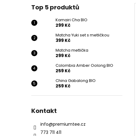
Top 5 produktů
Kamairi Cha BIO
299 Kč
Matcha Yuki set s metličkou
399 Kč
Matcha metlička
299 Kč
Colombia Amber Oolong BIO
259 Kč
China Gabalong BIO
259 Kč
Kontakt
info
@
premiumtee.cz
773 711 411