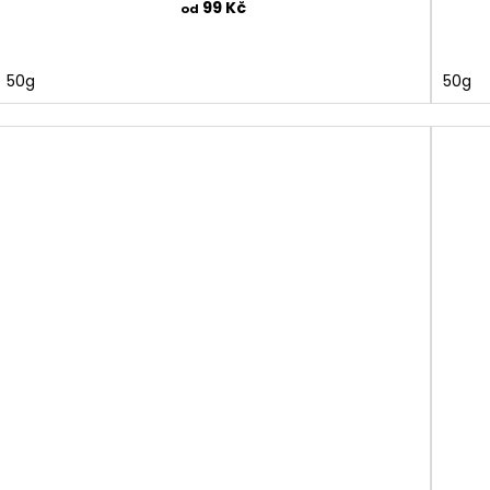
99 Kč
od
50g
50g