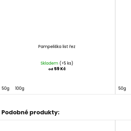
Pampeliška list řez
Skladem
(>5 ks)
59 Kč
od
50g
100g
50g
Podobné produkty: