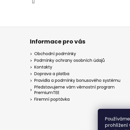
Z
á
Informace pro vás
p
a
Obchodní podmínky
t
Podmínky ochrany osobních údajů
í
Kontakty
Doprava a platba
Pravidla a podmínky bonusového systému
Představujeme vám věrnostní program
PremiumTEE
Firemní poptávka
Používáme
prohlížení