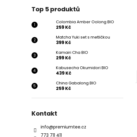
259 Kč
l
Top 5 produktů
Colombia Amber Oolong BIO
259 Kč
Matcha Yuki set s metličkou
399 Kč
Kamairi Cha BIO
299 Kč
Kabusecha Okumidori BIO
439 Kč
China Gabalong BIO
259 Kč
Kontakt
info
@
premiumtee.cz
773 711 411