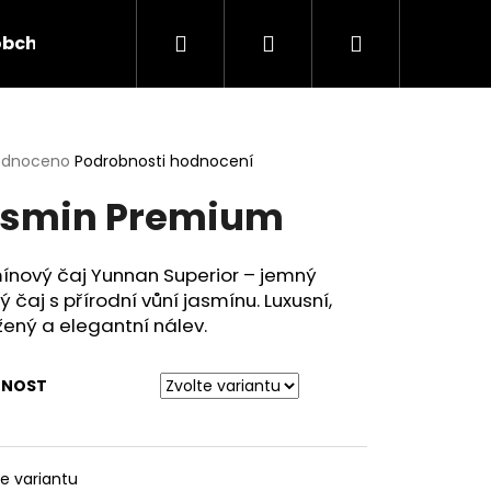
Hledat
Přihlášení
Nákupní
obchod
Vše o čaji
košík
rné
odnoceno
Podrobnosti hodnocení
cení
smin Premium
ktu
ínový čaj Yunnan Superior – jemný
ý čaj s přírodní vůní jasmínu. Luxusní,
ček.
ený a elegantní nálev.
NOST
O
te variantu