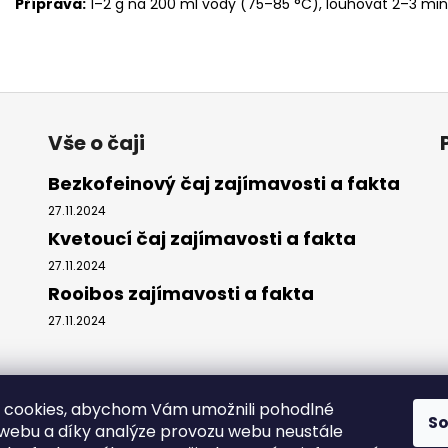
Příprava:
1–2 g na 200 ml vody (75–85 °C), louhovat 2–3 min
Vše o čaji
Bezkofeinový čaj zajímavosti a fakta
27.11.2024
Kvetoucí čaj zajímavosti a fakta
27.11.2024
Rooibos zajímavosti a fakta
27.11.2024
 cookies, abychom Vám umožnili pohodlné
S
 webu a díky analýze provozu webu neustále
Instagram