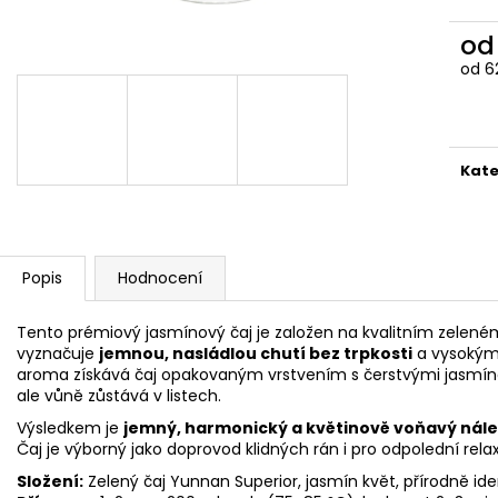
399 Kč
299 Kč
o
Měr
od 62
cena
Kate
Popis
Hodnocení
Tento prémiový jasmínový čaj je založen na kvalitním zelené
vyznačuje
jemnou, nasládlou chutí bez trpkosti
a vysokým 
aroma získává čaj opakovaným vrstvením s čerstvými jasmíno
ale vůně zůstává v listech.
Výsledkem je
jemný, harmonický a květinově voňavý nál
Čaj je výborný jako doprovod klidných rán i pro odpolední relax
Složení:
Zelený čaj Yunnan Superior, jasmín květ, přírodně id