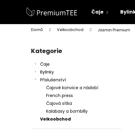
K
Přejít
na
o
Čaje
Bylin
obsah
Zpět
Zpět
š
do
do
í
Domů
Velkoobchod
Jasmin Premium
k
obchodu
obchodu
P
o
Kategorie
Přeskočit
s
kategorie
t
Čaje
r
Bylinky
a
Příslušenství
n
Čajové konvice a nádobí
n
French press
í
Čajová sítka
p
Kalabasy a bombilly
a
Velkoobchod
n
COLOMBIA AMBER OOLONG BIO
e