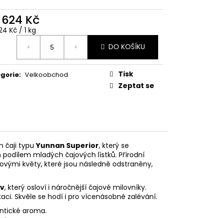
d
624 Kč
ná
4 Kč / 1 kg
:
DO KOŠÍKU
Tisk
gorie
:
Velkoobchod
Zeptat se
m čaji typu
Yunnan Superior
, který se
podílem mladých čajových lístků. Přírodní
vými květy, které jsou následně odstraněny,
ev
, který osloví i náročnější čajové milovníky.
aci. Skvěle se hodí i pro vícenásobné zalévání.
entické aroma.