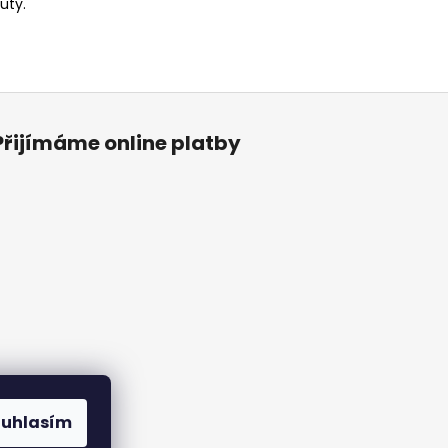
uty.
Přijímáme online platby
ouhlasím