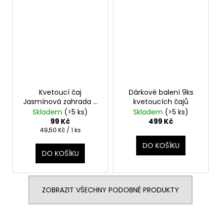
Kvetoucí čaj
Dárkové balení 9ks
Jasmínová zahrada 2
kvetoucích čajů
ks
Skladem
(>5 ks)
Skladem
(>5 ks)
99 Kč
499 Kč
Měrná
49,50 Kč / 1 ks
cena:
DO KOŠÍKU
DO KOŠÍKU
ZOBRAZIT VŠECHNY PODOBNÉ PRODUKTY