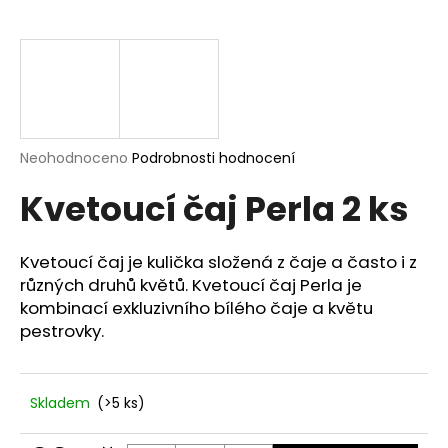
a
j
í
t
?
Průměrné
Neohodnoceno
Podrobnosti hodnocení
hodnocení
Kvetoucí čaj Perla 2 ks
produktu
je
HLEDAT
0,0
z
Kvetoucí čaj je kulička složená z čaje a často i z
5
různých druhů květů. Kvetoucí čaj Perla je
hvězdiček.
kombinací exkluzivního bílého čaje a květu
D
pestrovky.
o
p
o
Skladem
(>5 ks)
r
u