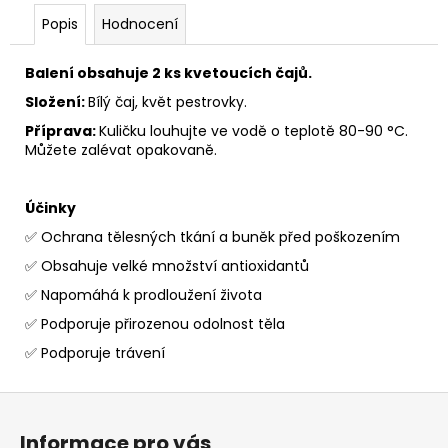
Popis
Hodnocení
Balení obsahuje 2 ks kvetoucích čajů.
Složení:
Bílý čaj, květ pestrovky.
Příprava:
Kuličku louhujte ve vodě o teplotě 80-90 °C.
Můžete zalévat opakovaně.
Účinky
✅ Ochrana tělesných tkání a buněk před poškozením
✅ Obsahuje velké množství antioxidantů
✅ Napomáhá k prodloužení života
✅ Podporuje přirozenou odolnost těla
✅ Podporuje trávení
Z
á
Informace pro vás