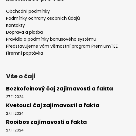
p
a
Obchodní podmínky
t
Podmínky ochrany osobních údajů
í
Kontakty
Doprava a platba
Pravidla a podmínky bonusového systému
Představujeme vám věrnostní program PremiumTEE
Firemní poptávka
Vše o čaji
Bezkofeinový čaj zajímavosti a fakta
27.11.2024
Kvetoucí čaj zajímavosti a fakta
27.11.2024
Rooibos zajímavosti a fakta
27.11.2024