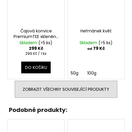
Čajová konvice
Heřmánek květ
PremiumTEE skleněná
280 ml
Skladem
(>5 ks)
Skladem
(>5 ks)
299 Kč
79 Kč
od
Měrná
299 Kč / 1 ks
cena:
DO KOŠÍKU
50g
100g
ZOBRAZIT VŠECHNY SOUVISEJÍCÍ PRODUKTY
Podobné produkty: