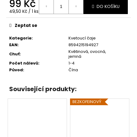
99 Kč
č
DO KOŠÍKU
u
Měrná
49,50 Kč / 1 ks
j
cena:
e
Zeptat se
m
e
Kategorie
:
Kvetoucí čaje
EAN
:
8594215194927
Květinová, ovocná,
COLOMBIA
Chuť
:
jemná
AMBER
OOLONG
Počet nálevů
:
1-4
BIO
Původ
:
Čína
259
Kč
Související produkty:
BEZKOFEINOVÝ