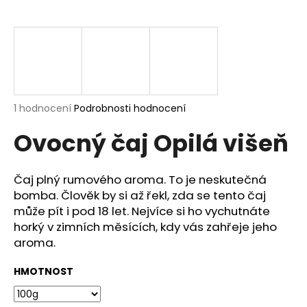
a
j
í
t
?
Průměrné
1 hodnocení
Podrobnosti hodnocení
hodnocení
Ovocný čaj Opilá višeň
produktu
je
HLEDAT
5,0
z
Čaj plný rumového aroma. To je neskutečná
5
bomba. Člověk by si až řekl, zda se tento čaj
hvězdiček.
může pít i pod 18 let. Nejvíce si ho vychutnáte
D
horký v zimních měsících, kdy vás zahřeje jeho
o
aroma.
p
o
HMOTNOST
r
u