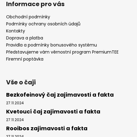
á
Informace pro vás
p
a
Obchodní podmínky
t
Podmínky ochrany osobních údajů
í
Kontakty
Doprava a platba
Pravidla a podmínky bonusového systému
Představujeme vám věrnostní program PremiumTEE
Firemní poptávka
Vše o čaji
Bezkofeinový čaj zajímavosti a fakta
27.11.2024
Kvetoucí čaj zajímavosti a fakta
27.11.2024
Rooibos zajímavosti a fakta
27.11.2024