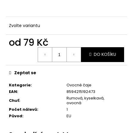
č
u
j
e
Zvolte variantu
m
e
od
79 Kč
Měrná
CHINA
DO KOŠÍKU
cena:
GABALONG
BIO
259
Zeptat se
Kč
Kategorie
:
Ovocné čaje
EAN
:
8594215192473
Rumová, kyselkavá,
Chuť
:
ovocná
Počet nálevů
:
1
Původ
:
EU