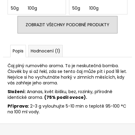
50g
100g
50g
100g
ZOBRAZIT VŠECHNY PODOBNÉ PRODUKTY
Popis
Hodnocení (1)
Čaj plný rumového aroma. To je neskutečná bomba.
Člověk by si až řekl, zda se tento čaj může pít i pod 18 let.
Nejvíce si ho vychutnáte horký v zimních měsících, kdy
vás zahřeje jeho aroma.
Složení:
Ananas, květ ibišku, bez, rozinky, přírodně
identické aroma.
(75% podíl ovoce).
Příprava:
2-3 g vylouhujte 5-10 min o teplotě 95-100 °C
na 100 ml vody.
Z