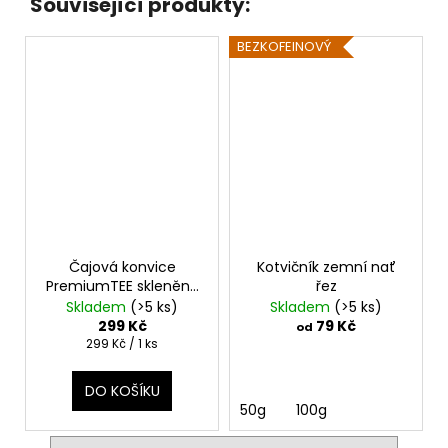
Související produkty:
BEZKOFEINOVÝ
Čajová konvice
Kotvičník zemní nať
PremiumTEE skleněná
řez
280 ml
Skladem
(>5 ks)
Skladem
(>5 ks)
299 Kč
79 Kč
od
Měrná
299 Kč / 1 ks
cena:
DO KOŠÍKU
50g
100g