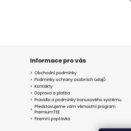
Z
á
Informace pro vás
p
a
Obchodní podmínky
t
Podmínky ochrany osobních údajů
í
Kontakty
Doprava a platba
Pravidla a podmínky bonusového systému
Představujeme vám věrnostní program
PremiumTEE
Firemní poptávka