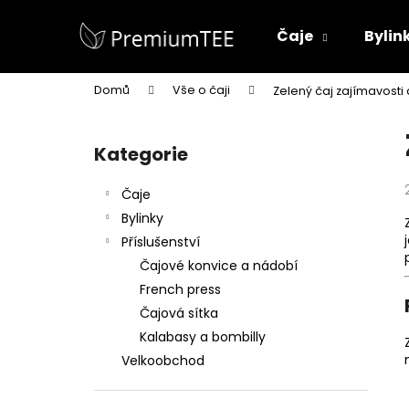
K
Přejít
na
o
Čaje
Bylin
obsah
Zpět
Zpět
š
do
do
í
Domů
Vše o čaji
Zelený čaj zajímavosti 
k
obchodu
obchodu
P
o
Kategorie
Přeskočit
s
kategorie
t
Čaje
r
Bylinky
a
Příslušenství
n
Čajové konvice a nádobí
n
French press
í
Čajová sítka
p
Kalabasy a bombilly
a
Velkoobchod
n
COLOMBIA AMBER OOLONG BIO
e