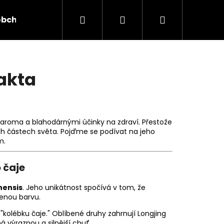
Hledat
Přihlášení
Nákupní
obchod
Vše o čaji
košík
fakta
 aroma a blahodárnými účinky na zdraví. Přestože
ích částech světa. Pojďme se podívat na jeho
m.
 čaje
nensis
. Jeho unikátnost spočívá v tom, že
lenou barvu.
"kolébku čaje." Oblíbené druhy zahrnují Longjing
O
 výraznou a silnější chuť.