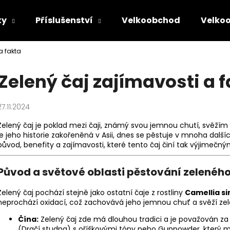
ky
Příslušenství
Velkoobchod
Velko
a fakta
Co potřebujete najít?
Zelený čaj zajímavosti a 
HLEDAT
27.11.2024
Zelený čaj je poklad mezi čaji, známý svou jemnou chutí, svěžím
je jeho historie zakořeněná v Asii, dnes se pěstuje v mnoha dalš
Doporučujeme
původ, benefity a zajímavosti, které tento čaj činí tak výjimečný
Původ a světové oblasti pěstování zeleného
Zelený čaj pochází stejně jako ostatní čaje z rostliny
Camellia si
neprochází oxidací, což zachovává jeho jemnou chuť a svěží ze
Čína:
Zelený čaj zde má dlouhou tradici a je považován za 
MATCHA YUKI SET S METLIČKOU
KAMAIRI CHA BI
(Dračí studna) s oříškovými tóny nebo Gunpowder, který má