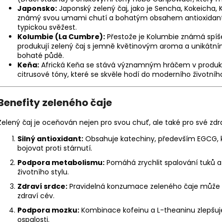
399 Kč
299 Kč
Japonsko:
Japonský zelený čaj, jako je Sencha, Kokeicha,
známý svou umami chutí a bohatým obsahem antioxidantů
typickou svěžest.
Kolumbie (La Cumbre):
Přestože je Kolumbie známá spíše
produkují zelený čaj s jemně květinovým aroma a unikátn
bohaté půdě.
Keňa:
Africká Keňa se stává významným hráčem v produkci
citrusové tóny, které se skvěle hodí do moderního životního
Benefity zeleného čaje
Zelený čaj je oceňován nejen pro svou chuť, ale také pro své zdr
Silný antioxidant:
Obsahuje katechiny, především EGCG, 
bojovat proti stárnutí.
Podpora metabolismu:
Pomáhá zrychlit spalování tuků a
životního stylu.
Zdraví srdce:
Pravidelná konzumace zeleného čaje může s
zdraví cév.
Podpora mozku:
Kombinace kofeinu a L-theaninu zlepšuje
ospalosti.