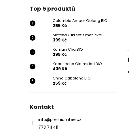
259 Kč
l
Top 5 produktů
Colombia Amber Oolong BIO
259 Kč
Matcha Yuki set s metličkou
399 Kč
Kamairi Cha BIO
299 Kč
Kabusecha Okumidori BIO
439 Kč
China Gabalong BIO
259 Kč
Kontakt
info
@
premiumtee.cz
773 711 411