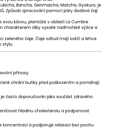
 Kukicha, Bancha, Genmaicha, Matcha, Gyokuro, je
. Způsob zpracování pomocí páry dodává čaji
 svou kávou, plantáže v oblasti La Cumbre
ím charakterem díky vysoké nadmořské výšce a
 zeleného čaje. Čaje odtud mají svěží a lehce
 stylu.
avotní přínosy:
které chrání buňky před poškozením a pomáhají
 je často doporučován jako součást zdravého
nižovat hladinu cholesterolu a podporovat
 koncentraci a podporuje relaxaci bez pocitu