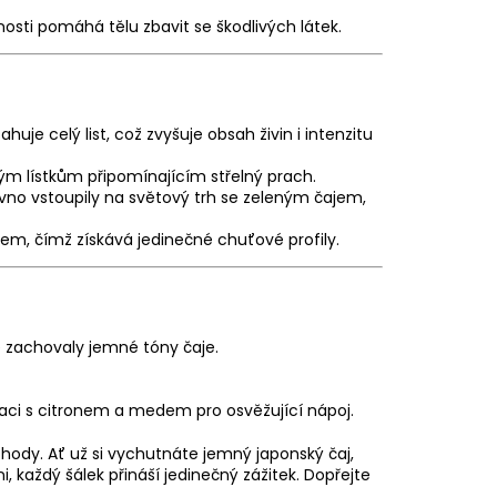
osti pomáhá tělu zbavit se škodlivých látek.
uje celý list, což zvyšuje obsah živin i intenzitu
tým lístkům připomínajícím střelný prach.
no vstoupily na světový trh se zeleným čajem,
em, čímž získává jedinečné chuťové profily.
 zachovaly jemné tóny čaje.
ci s citronem a medem pro osvěžující nápoj.
pohody. Ať už si vychutnáte jemný japonský čaj,
i, každý šálek přináší jedinečný zážitek. Dopřejte