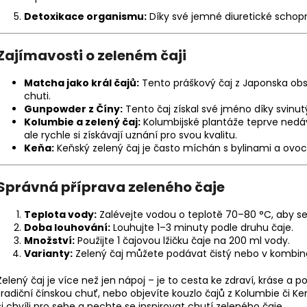
Detoxikace organismu:
Díky své jemné diuretické schopn
Zajímavosti o zeleném čaji
Matcha jako král čajů:
Tento práškový čaj z Japonska obsah
chuti.
Gunpowder z Číny:
Tento čaj získal své jméno díky svinu
Kolumbie a zelený čaj:
Kolumbijské plantáže teprve nedáv
ale rychle si získávají uznání pro svou kvalitu.
Keňa:
Keňský zelený čaj je často míchán s bylinami a ovoc
Správná příprava zeleného čaje
Teplota vody:
Zalévejte vodou o teplotě 70–80 °C, aby se
Doba louhování:
Louhujte 1–3 minuty podle druhu čaje.
Množství:
Použijte 1 čajovou lžičku čaje na 200 ml vody.
Varianty:
Zelený čaj můžete podávat čistý nebo v kombina
Zelený čaj je více než jen nápoj – je to cesta ke zdraví, kráse a 
tradiční čínskou chuť, nebo objevíte kouzlo čajů z Kolumbie či Ken
si chvíli pro sebe a nechte se inspirovat chutí zeleného čaje.