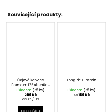
Související produkty:
Čajová konvice
Long Zhu Jasmin
PremiumTEE skleněná
280 ml
Skladem
(>5 ks)
Skladem
(>5 ks)
299 Kč
189 Kč
od
Měrná
299 Kč / 1 ks
cena:
DO KOŠÍKU