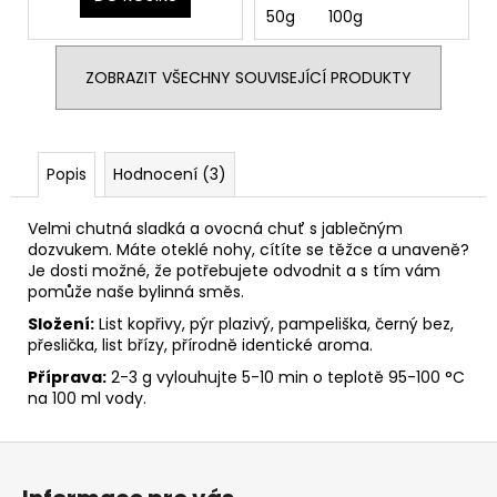
50g
100g
ZOBRAZIT VŠECHNY SOUVISEJÍCÍ PRODUKTY
Popis
Hodnocení (3)
Velmi chutná sladká a ovocná chuť s jablečným
dozvukem. Máte oteklé nohy, cítíte se těžce a unaveně?
Je dosti možné, že potřebujete odvodnit a s tím vám
pomůže naše bylinná směs.
Složení:
List kopřivy, pýr plazivý, pampeliška, černý bez,
přeslička, list břízy, přírodně identické aroma.
Příprava:
2-3 g vylouhujte 5-10 min o teplotě 95-100 °C
na 100 ml vody.
Z
á