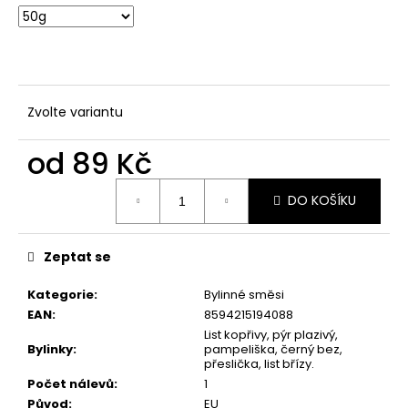
č
u
j
e
m
e
Zvolte variantu
od
89 Kč
MATCHA
YUKI
Měrná
SET
DO KOŠÍKU
S
cena:
METLIČKOU
399
Zeptat se
Kč
Kategorie
:
Bylinné směsi
EAN
:
8594215194088
List kopřivy, pýr plazivý,
Bylinky
:
pampeliška, černý bez,
přeslička, list břízy.
Počet nálevů
:
1
Původ
:
EU