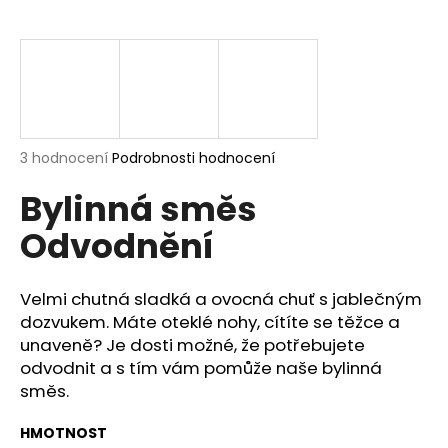
a
j
í
t
?
Průměrné
3 hodnocení
Podrobnosti hodnocení
hodnocení
Bylinná směs
produktu
je
HLEDAT
Odvodnění
5,0
z
5
hvězdiček.
Velmi chutná sladká a ovocná chuť s jablečným
D
dozvukem. Máte oteklé nohy, cítíte se těžce a
o
unaveně? Je dosti možné, že potřebujete
p
odvodnit a s tím vám pomůže naše bylinná
o
směs.
r
u
HMOTNOST