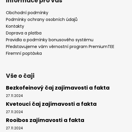
Informace pro vás
p
a
Obchodní podmínky
t
Podmínky ochrany osobních údajů
í
Kontakty
Doprava a platba
Pravidla a podmínky bonusového systému
Představujeme vám věrnostní program PremiumTEE
Firemní poptávka
Vše o čaji
Bezkofeinový čaj zajímavosti a fakta
27.11.2024
Kvetoucí čaj zajímavosti a fakta
27.11.2024
Rooibos zajímavosti a fakta
27.11.2024