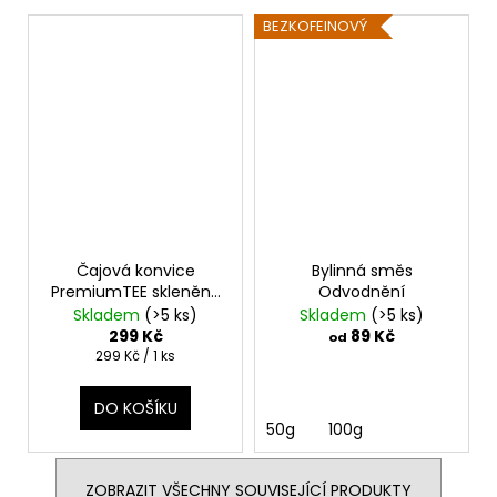
BEZKOFEINOVÝ
Čajová konvice
Bylinná směs
PremiumTEE skleněná
Odvodnění
280 ml
Skladem
(>5 ks)
Skladem
(>5 ks)
299 Kč
89 Kč
od
Měrná
299 Kč / 1 ks
cena:
DO KOŠÍKU
50g
100g
ZOBRAZIT VŠECHNY SOUVISEJÍCÍ PRODUKTY