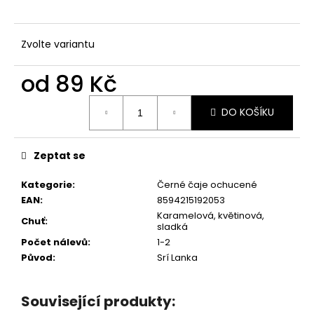
č
u
j
Zvolte variantu
e
m
od
89 Kč
e
Měrná
DO KOŠÍKU
cena:
ČAJOVÉ
SÁČKY
6X8
CM
Zeptat se
50
KS
Kategorie
:
Černé čaje ochucené
79
EAN
:
8594215192053
Kč
Karamelová, květinová,
Chuť
:
sladká
Počet nálevů
:
1-2
Původ
:
Srí Lanka
Související produkty: