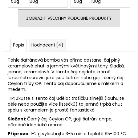
50g
100g
50g
100g
ZOBRAZIT VŠECHNY PODOBNÉ PRODUKTY
Popis
Hodnocení (4)
Tahle šafránová bomba vás přímo dostane, čaj plný
karamelové chuti s jemnými květinovými tóny. Sladká,
jemná, karamelová. V tomto čaji najdete kromě
luxusních surovin jako jsou šafrán nebo goji i černý čaj
Ceylon třídy OP. Tento čaj doporučujeme s mlékem a
medem.
TIP: Zkuste si tento čaj udělat trošičku silnější (louhujte
déle nebo použijte více lístečků) ta jemná trpká chuť
spolu s karamelem je prostě fantastická.
Složení:
Černý čaj Ceylon OP, goji, šafrán, chrpa,
přírodně identické aroma.
Příprava:
1-2 g vylouhujte 3-5 min o teplotě 95-100 °C