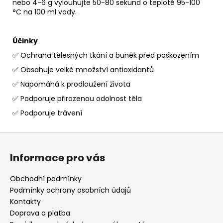
nebo 4-6 g vylouhujte 50-80 sekund o teplotě 95-100
°C na 100 ml vody.
Účinky
✅ Ochrana tělesných tkání a buněk před poškozením
✅ Obsahuje velké množství antioxidantů
✅ Napomáhá k prodloužení života
✅ Podporuje přirozenou odolnost těla
✅ Podporuje trávení
Z
á
Informace pro vás
p
a
Obchodní podmínky
t
Podmínky ochrany osobních údajů
í
Kontakty
Doprava a platba