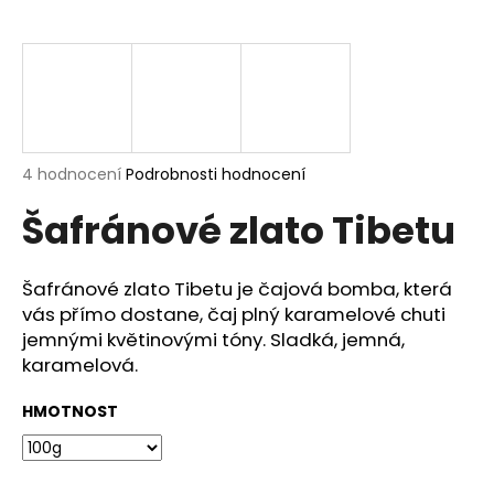
a
j
í
t
?
Průměrné
4 hodnocení
Podrobnosti hodnocení
hodnocení
Šafránové zlato Tibetu
produktu
je
HLEDAT
5,0
z
Šafránové zlato Tibetu je čajová bomba, která
5
vás přímo dostane, čaj plný karamelové chuti
hvězdiček.
jemnými květinovými tóny. Sladká, jemná,
D
karamelová.
o
p
HMOTNOST
o
r
u