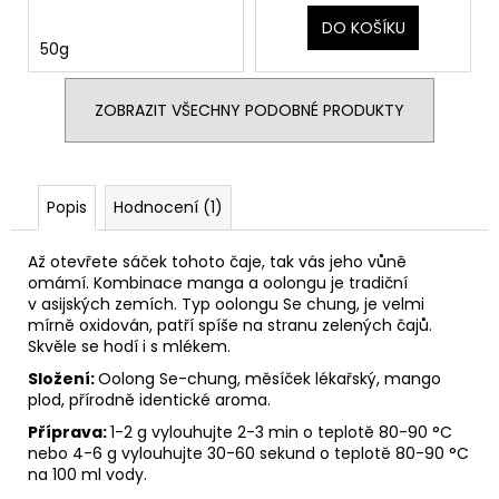
DO KOŠÍKU
50g
ZOBRAZIT VŠECHNY PODOBNÉ PRODUKTY
Popis
Hodnocení (1)
Až otevřete sáček tohoto čaje, tak vás jeho vůně
omámí. Kombinace manga a oolongu je tradiční
v asijských zemích. Typ oolongu Se chung, je velmi
mírně oxidován, patří spíše na stranu zelených čajů.
Skvěle se hodí i s mlékem.
Složení:
Oolong Se-chung, měsíček lékařský, mango
plod, přírodně identické aroma.
Příprava:
1-2 g vylouhujte 2-3 min o teplotě 80-90 °C
nebo 4-6 g vylouhujte 30-60 sekund o teplotě 80-90 °C
na 100 ml vody.