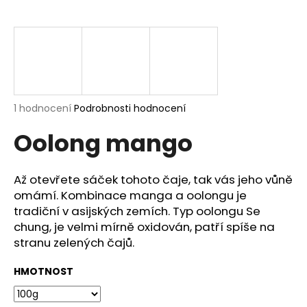
a
j
í
t
?
Průměrné
1 hodnocení
Podrobnosti hodnocení
hodnocení
Oolong mango
produktu
je
HLEDAT
5,0
z
Až otevřete sáček tohoto čaje, tak vás jeho vůně
5
omámí. Kombinace manga a oolongu je
hvězdiček.
tradiční v asijských zemích. Typ oolongu Se
D
chung, je velmi mírně oxidován, patří spíše na
o
stranu zelených čajů.
p
o
HMOTNOST
r
u