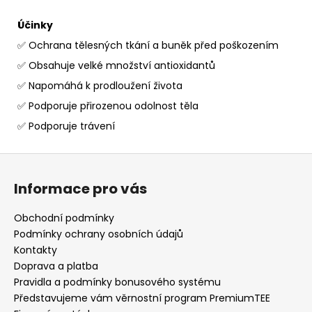
Účinky
✅ Ochrana tělesných tkání a buněk před poškozením
✅ Obsahuje velké množství antioxidantů
✅ Napomáhá k prodloužení života
✅ Podporuje přirozenou odolnost těla
✅ Podporuje trávení
Z
á
Informace pro vás
p
a
Obchodní podmínky
t
Podmínky ochrany osobních údajů
í
Kontakty
Doprava a platba
Pravidla a podmínky bonusového systému
Představujeme vám věrnostní program PremiumTEE