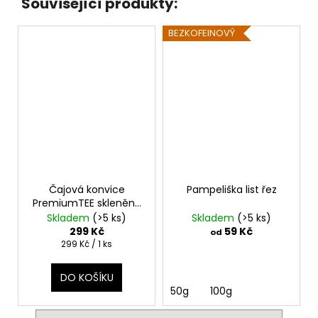
Související produkty:
BEZKOFEINOVÝ
Čajová konvice
Pampeliška list řez
PremiumTEE skleněná
280 ml
Skladem
(>5 ks)
Skladem
(>5 ks)
299 Kč
59 Kč
od
Měrná
299 Kč / 1 ks
cena:
DO KOŠÍKU
50g
100g