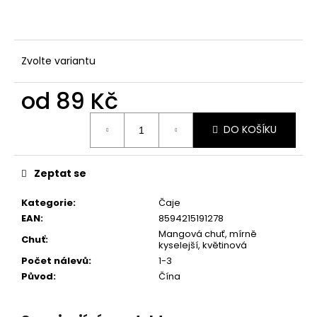
č
u
j
e
Zvolte variantu
m
e
od
89 Kč
Měrná
KABUSECHA
DO KOŠÍKU
cena:
OKUMIDORI
BIO
439
Zeptat se
Kč
Kategorie
:
Čaje
EAN
:
8594215191278
Mangová chuť, mírně
Chuť
:
kyselejší, květinová
Počet nálevů
:
1-3
Původ
:
Čína