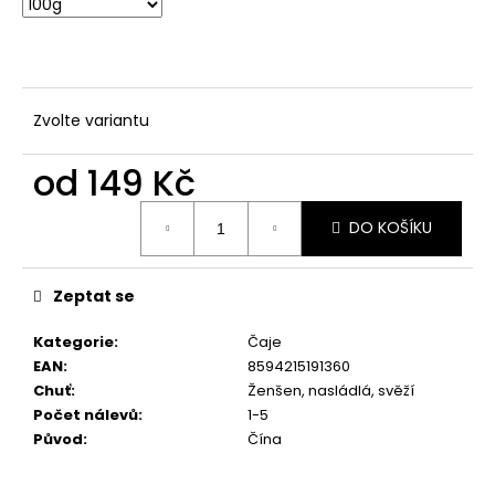
č
u
j
e
m
Zvolte variantu
e
od
149 Kč
KAMAIRI
CHA
Měrná
BIO
DO KOŠÍKU
cena:
299
Kč
Zeptat se
Kategorie
:
Čaje
EAN
:
8594215191360
Chuť
:
Ženšen, nasládlá, svěží
Počet nálevů
:
1-5
Původ
:
Čína