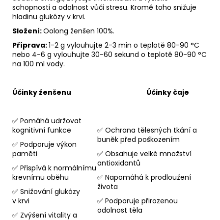
schopnosti a odolnost vůči stresu. Kromě toho snižuje
hladinu glukózy v krvi.
Složení:
Oolong ženšen 100%.
Příprava:
1-2 g vylouhujte 2-3 min o teplotě 80-90 °C
nebo 4-6 g vylouhujte 30-60 sekund o teplotě 80-90 °C
na 100 ml vody.
Účinky ženšenu Účinky čaje
✅ Pomáhá udržovat
kognitivní funkce
✅ Ochrana tělesných tkání a
buněk před poškozením
✅ Podporuje výkon
paměti
✅ Obsahuje velké množství
antioxidantů
✅ Přispívá k normálnímu
krevnímu oběhu
✅ Napomáhá k prodloužení
života
✅ Snižování glukózy
v krvi
✅ Podporuje přirozenou
odolnost těla
✅ Zvýšení vitality a