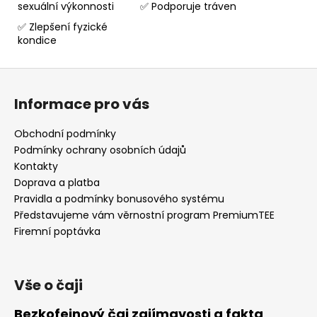
sexuální výkonnosti
✅ Podporuje tráven
✅ Zlepšení fyzické
kondice
Z
á
Informace pro vás
p
a
Obchodní podmínky
t
Podmínky ochrany osobních údajů
í
Kontakty
Doprava a platba
Pravidla a podmínky bonusového systému
Představujeme vám věrnostní program PremiumTEE
Firemní poptávka
Vše o čaji
Bezkofeinový čaj zajímavosti a fakta