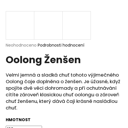
a
j
í
t
?
Průměrné
Neohodnoceno
Podrobnosti hodnocení
hodnocení
Oolong Ženšen
produktu
je
HLEDAT
0,0
z
Velmi jemná a sladká chuť tohoto výjimečného
5
Oolong čaje doplněna o ženšen. Je úžasné, když
hvězdiček.
spojíte dvě věci dohromady a při ochutnávání
D
cítíte zároveň klasickou chuť oolongu a zároveň
o
chuť ženšenu, který dává čaji krásně nasládlou
p
chuť.
o
r
HMOTNOST
u