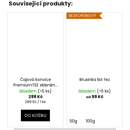
Související produkty:
BEZKOFEINOVÝ
Čajová konvice
Brusinka list řez
PremiumTEE skleněná
280 ml
Skladem
(>5 ks)
Skladem
(>5 ks)
299 Kč
59 Kč
od
Měrná
299 Kč / 1 ks
cena:
DO KOŠÍKU
50g
100g