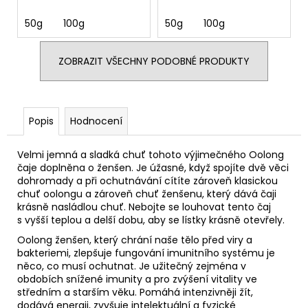
50g
100g
50g
100g
ZOBRAZIT VŠECHNY PODOBNÉ PRODUKTY
Popis
Hodnocení
Velmi jemná a sladká chuť tohoto výjimečného Oolong
čaje doplněna o ženšen. Je úžasné, když spojíte dvě věci
dohromady a při ochutnávání cítíte zároveň klasickou
chuť oolongu a zároveň chuť ženšenu, který dává čaji
krásně nasládlou chuť. Nebojte se louhovat tento čaj
s vyšší teplou a delší dobu, aby se lístky krásně otevřely.
Oolong ženšen, který chrání naše tělo před viry a
bakteriemi, zlepšuje fungování imunitního systému je
něco, co musí ochutnat. Je užitečný zejména v
obdobích snížené imunity a pro zvýšení vitality ve
středním a starším věku. Pomáhá intenzivněji žít,
dodává energii, zvyšuje intelektuální a fyzické