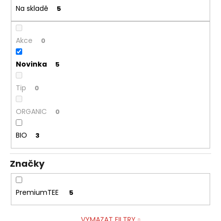
č
ů
Na skladě
5
u
j
e
Akce
0
m
e
Novinka
5
COLOMBIA
Tip
0
AMBER
OOLONG
BIO
ORGANIC
0
259
Kč
BIO
3
Značky
PremiumTEE
5
VYMAZAT FILTRY