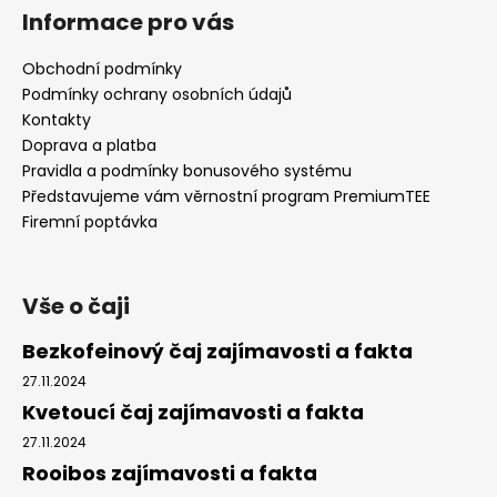
á
á
Informace pro vás
d
p
a
a
Obchodní podmínky
c
t
Podmínky ochrany osobních údajů
í
í
Kontakty
p
Doprava a platba
r
Pravidla a podmínky bonusového systému
v
Představujeme vám věrnostní program PremiumTEE
k
Firemní poptávka
y
v
ý
p
Vše o čaji
i
s
Bezkofeinový čaj zajímavosti a fakta
u
27.11.2024
Kvetoucí čaj zajímavosti a fakta
27.11.2024
Rooibos zajímavosti a fakta