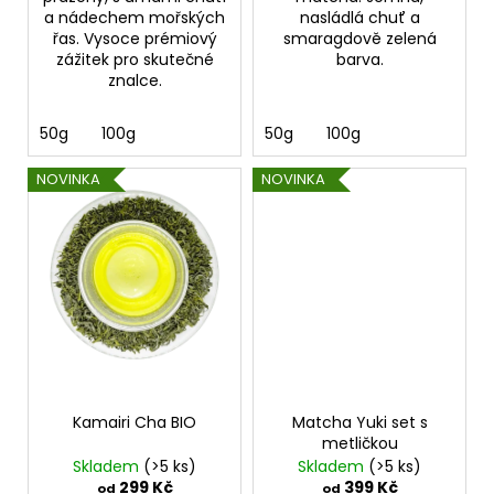
a nádechem mořských
nasládlá chuť a
řas. Vysoce prémiový
smaragdově zelená
zážitek pro skutečné
barva.
znalce.
50g
100g
50g
100g
NOVINKA
NOVINKA
Kamairi Cha BIO
Matcha Yuki set s
metličkou
Skladem
(>5 ks)
Skladem
(>5 ks)
299 Kč
399 Kč
od
od