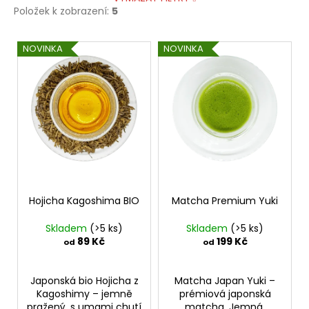
Položek k zobrazení:
5
V
NOVINKA
NOVINKA
ý
p
i
s
p
r
o
d
Hojicha Kagoshima BIO
Matcha Premium Yuki
u
k
Skladem
(>5 ks)
Skladem
(>5 ks)
t
89 Kč
199 Kč
od
od
ů
Japonská bio Hojicha z
Matcha Japan Yuki –
Kagoshimy – jemně
prémiová japonská
pražený, s umami chutí
matcha. Jemná,