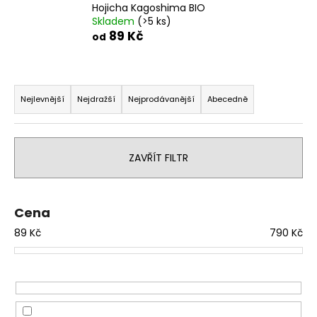
Hojicha Kagoshima BIO
a
Skladem
(>5 ks)
j
89 Kč
od
í
t
Ř
?
a
Nejlevnější
Nejdražší
Nejprodávanější
Abecedně
z
e
n
ZAVŘÍT FILTR
HLEDAT
í
p
r
Cena
D
o
89
Kč
790
Kč
o
d
p
u
o
k
r
t
u