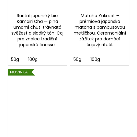
Raritní japonský bio
Matcha Yuki set –
Kamairi Cha — plná
prémiová japonská
umami chuť, trávnatá
matcha s bambusovou
svěžest a sladký tón. Čaj
metličkou. Ceremoniální
pro znalce tradiční
zážitek pro domácí
japonské finesse.
čajový rituál.
50g
100g
50g
100g
NOVINKA